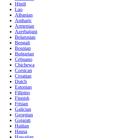
Hindi
Lao
Albanian
Amharic
Armenian
Azerbaijani
Belarusian
Bengali
Bosnian
Bulgarian
Cebuano
Chichewa
Corsican
Croatian
Dutch
Estonian
Filipino
Finnish
Frisian
Galician
Georgian
Gujarati
Haitian
Hausa
Hawaiian