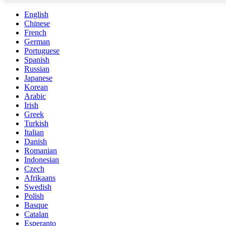
English
Chinese
French
German
Portuguese
Spanish
Russian
Japanese
Korean
Arabic
Irish
Greek
Turkish
Italian
Danish
Romanian
Indonesian
Czech
Afrikaans
Swedish
Polish
Basque
Catalan
Esperanto