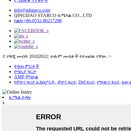
የሚጠየቁ ጥያቄዎች
info@qdstarco.com
QINGDAO STARCO ኬሚካል CO., LTD
ስልክ፡+86-0532-86217298
© የቅጂ መብት 20102022: ሁሉም መብቶች የተጠበቁ ናቸው.
>
ትኩስ ምርቶች
የጣቢያ ካርታ
AMP ሞባይል
የቻይና ዩሪያ ኤክስፖርት
,
ቻይና ዩሪያ
,
Def ዩሪያ
,
የግብርና ዩሪያ
,
አው
ኢሜል ይላኩ
x