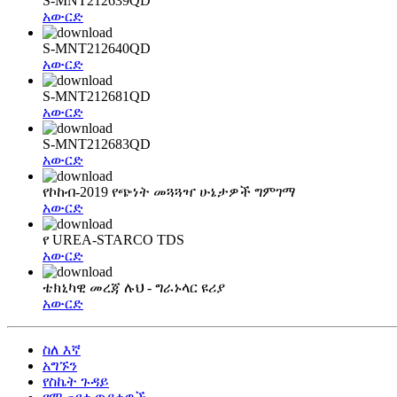
S-MNT212639QD
አውርድ
S-MNT212640QD
አውርድ
S-MNT212681QD
አውርድ
S-MNT212683QD
አውርድ
የኮከብ-2019 የጭነት መጓጓዣ ሁኔታዎች ግምገማ
አውርድ
የ UREA-STARCO TDS
አውርድ
ቴክኒካዊ መረጃ ሉህ - ግራኑላር ዩሪያ
አውርድ
ስለ እኛ
አግኙን
የስኬት ጉዳይ