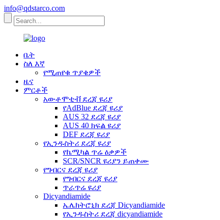
info@qdstarco.com
ቤት
ስለ እኛ
የሚጠየቁ ጥያቄዎች
ዜና
ምርቶች
አውቶሞቲቭ ደረጃ ዩሪያ
የAdBlue ደረጃ ዩሪያ
AUS 32 ደረጃ ዩሪያ
AUS 40 ክፍል ዩሪያ
DEF ደረጃ ዩሪያ
የኢንዱስትሪ ደረጃ ዩሪያ
የኬሚካል ጥሬ ዕቃዎች
SCR/SNCR ዩሪያን ይጠቀሙ
የግብርና ደረጃ ዩሪያ
የግብርና ደረጃ ዩሪያ
ጥራጥሬ ዩሪያ
Dicyandiamide
ኤሌክትሮኒክ ደረጃ Dicyandiamide
የኢንዱስትሪ ደረጃ dicyandiamide