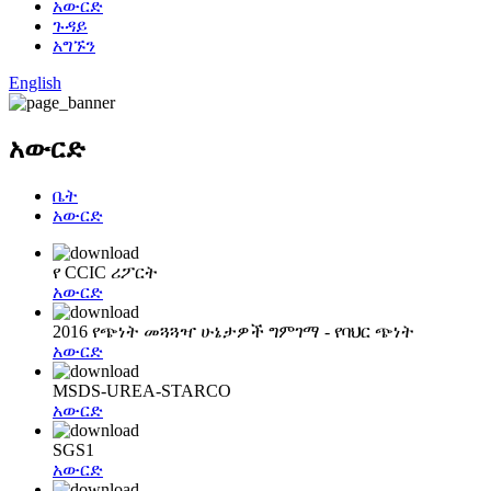
አውርድ
ጉዳይ
አግኙን
English
አውርድ
ቤት
አውርድ
የ CCIC ሪፖርት
አውርድ
2016 የጭነት መጓጓዣ ሁኔታዎች ግምገማ - የባህር ጭነት
አውርድ
MSDS-UREA-STARCO
አውርድ
SGS1
አውርድ