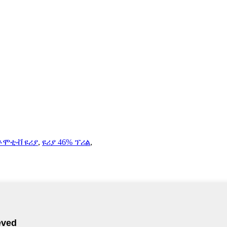
ቶሞቲቭ ዩሪያ
,
ዩሪያ 46% ፕሪል
,