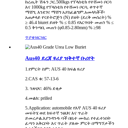
ከረጢት ሽፋን ጋር.500kgs የፕላስቲክ የተሸመነ ቦርሳ
እና 1000kg የፕላስቲክ የተሸመነ ቦርሳ, ቀጥተኛ
ማሸግ, እንደገና ማሸግ አያስፈልግም.አመላካቾች፡
አጠቃላይ የናይትሮጅን (N) ይዘት (ደረቅ መሰረት) %
≥ 46.4 biuret ይዘት % ≤ 0.85 የእርጥበት መጠን % ≤
0.5 ቅንጣቢ መጠን (φ0.85-2.80mm) % ≥98
ጥያቄ
ዝርዝር
Aus40 ደረጃ ዩሪያ ዝቅተኛ ቡሪየት
1.የምርት ስም: AUS 40 ክፍል ዩሪያ
2.CAS ቁ: 57-13-6
3. ንጽህና: 46% ደቂቃ
4.መልክ: prilled
5.Application: automobile የእኛ AUS 40 ዩሪያ
መፍትሄ ወደ ከፍተኛ ንፅህና እና ጥራት
ይመረታል.እያንዳንዱ ባች በቤተ ሙከራ የተፈተነበት
ፈጣን አቅርቦት እና ጥራት ያለው ምርት በማግኘታችን