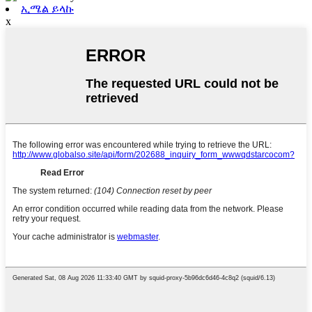
ኢሜል ይላኩ
x