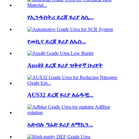
የኢንዱስትሪ ደረጃ ዩሪያ ለሲ...
የመኪና ደረጃ ዩሪያ ለኤስ...
Aus40 ደረጃ ዩሪያ ዝቅተኛ ቡሪየት
AUS32 ደረጃ ዩሪያ ለሬዱቺ...
አድብሉ ግሬድ ዩሪያ ለማኪን...