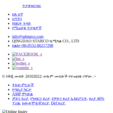
ጥያቄ
ዝርዝር
ስለ እኛ
አግኙን
የስኬት ጉዳይ
የሚጠየቁ ጥያቄዎች
info@qdstarco.com
QINGDAO STARCO ኬሚካል CO., LTD
ስልክ፡+86-0532-86217298
© የቅጂ መብት 20102022: ሁሉም መብቶች የተጠበቁ ናቸው.
>
ትኩስ ምርቶች
የጣቢያ ካርታ
AMP ሞባይል
ቻይና ዩሪያ
,
የግብርና ዩሪያ
,
የቻይና ዩሪያ ኤክስፖርት
,
ዩሪያ 46%
ፕሪል
,
አውቶሞቲቭ ዩሪያ
,
Def ዩሪያ
,