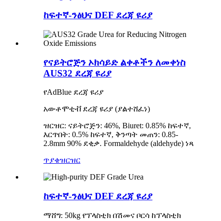
ከፍተኛ-ንፅህና DEF ደረጃ ዩሪያ
የናይትሮጅን ኦክሳይድ ልቀቶችን ለመቀነስ
AUS32 ደረጃ ዩሪያ
የAdBlue ደረጃ ዩሪያ
አውቶሞቲቭ ደረጃ ዩሪያ (ያልተሸፈነ)
ዝርዝር: ናይትሮጅን: 46%, Biuret: 0.85% ከፍተኛ,
እርጥበት: 0.5% ከፍተኛ, ቅንጣት መጠን: 0.85-
2.8mm 90% ደቂቃ. Formaldehyde (aldehyde) ነጻ
ጥያቄ
ዝርዝር
ከፍተኛ-ንፅህና DEF ደረጃ ዩሪያ
ማሸግ: 50kg የፕላስቲክ በሽመና ቦርሳ ከፕላስቲክ