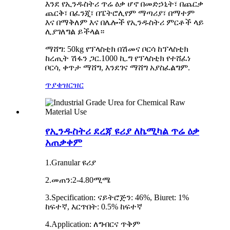
እንደ የኢንዱስትሪ ጥሬ ዕቃ ሆኖ በመድኃኒት፣ በጨርቃ
ጨርቅ፣ በፈንጂ፣ በፔትሮሊየም ማጣሪያ፣ በማተም
እና በማቅለም እና በሌሎች የኢንዱስትሪ ምርቶች ላይ
ሊያገለግል ይችላል።
ማሸግ: 50kg የፕላስቲክ በሽመና ቦርሳ ከፕላስቲክ
ከረጢት ሽፋን ጋር.1000 ኪ.ግ የፕላስቲክ የተሸፈነ
ቦርሳ, ቀጥታ ማሸግ, እንደገና ማሸግ አያስፈልግም.
ጥያቄ
ዝርዝር
የኢንዱስትሪ ደረጃ ዩሪያ ለኬሚካል ጥሬ ዕቃ
አጠቃቀም
1.Granular ዩሪያ
2.መጠን:2-4.80ሚሜ
3.Specification: ናይትሮጅን: 46%, Biuret: 1%
ከፍተኛ, እርጥበት: 0.5% ከፍተኛ
4.Application: ለግብርና ጥቅም