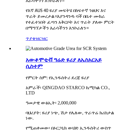
እራሳችንን እንኮራለን።
የእኛ AUS 40 ዩሪያ መፍትሄ በከፍተኛ ንፅህና እና
ጥራት ይመረታል።እያንዳንዱ ባች በቤተ ሙከራ
የተፈተነበት ፈጣን አቅርቦት እና ጥራት ያለው ምርት
በማግኘታችን እራሳችንን እንኮራለን።
ጥያቄ
ዝርዝር
አውቶሞቲቭ ግሬድ ዩሪያ ለኤስአርአይ
ሲስተም
የምርት ስም: የኢንዱስትሪ ደረጃ ዩሪያ
አምራች፡ QINGDAO STARCO ኬሚካል CO.,
LTD
ዓመታዊ ውፅኢት፡ 2,000,000
ባህሪያት: ዩሪያ ነጭ, ሽታ የሌለው, ጥራጥሬ ክሪስታል
ነው.
የሚጠቀመው፡ በኦርጋኒክ ውህድ ኢንዱስትሪ ውስጥ