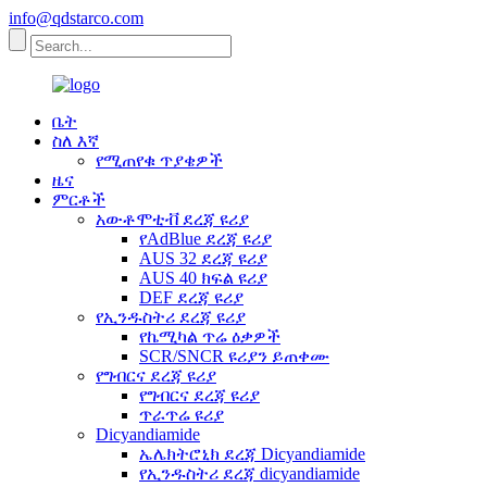
info@qdstarco.com
ቤት
ስለ እኛ
የሚጠየቁ ጥያቄዎች
ዜና
ምርቶች
አውቶሞቲቭ ደረጃ ዩሪያ
የAdBlue ደረጃ ዩሪያ
AUS 32 ደረጃ ዩሪያ
AUS 40 ክፍል ዩሪያ
DEF ደረጃ ዩሪያ
የኢንዱስትሪ ደረጃ ዩሪያ
የኬሚካል ጥሬ ዕቃዎች
SCR/SNCR ዩሪያን ይጠቀሙ
የግብርና ደረጃ ዩሪያ
የግብርና ደረጃ ዩሪያ
ጥራጥሬ ዩሪያ
Dicyandiamide
ኤሌክትሮኒክ ደረጃ Dicyandiamide
የኢንዱስትሪ ደረጃ dicyandiamide