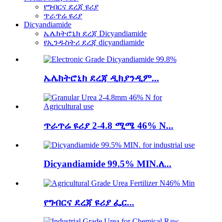
የግብርና ደረጃ ዩሪያ
ጥራጥሬ ዩሪያ
Dicyandiamide
ኤሌክትሮኒክ ደረጃ Dicyandiamide
የኢንዱስትሪ ደረጃ dicyandiamide
ኤሌክትሮኒክ ደረጃ ዲክያንዲም...
ጥራጥሬ ዩሪያ 2-4.8 ሚሜ 46% N...
Dicyandiamide 99.5% MIN.ለ...
የግብርና ደረጃ ዩሪያ ፌር...