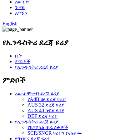
አውርድ
ጉዳይ
አግኙን
English
የኢንዱስትሪ ደረጃ ዩሪያ
ቤት
ምርቶች
የኢንዱስትሪ ደረጃ ዩሪያ
ምድቦች
አውቶሞቲቭ ደረጃ ዩሪያ
የAdBlue ደረጃ ዩሪያ
AUS 32 ደረጃ ዩሪያ
AUS 40 ክፍል ዩሪያ
DEF ደረጃ ዩሪያ
የኢንዱስትሪ ደረጃ ዩሪያ
የኬሚካል ጥሬ ዕቃዎች
SCR/SNCR ዩሪያን ይጠቀሙ
የግብርና ደረጃ ዩሪያ