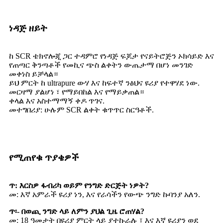
ነዳጅ ዘይት
ከ SCR ቴክኖሎጂ ጋር ተዳምሮ የነዳጅ ፍጆታ የናይትሮጅን ኦክሳይድ እና
የጠጣር ቅንጣቶች የመኪና ጭስ ልቀትን ውጤታማ በሆነ መንገድ
መቀነስ ይቻላል።
ይህ ምርት ከ ultrapure ውሃ እና ከፍተኛ ንፅህና ዩሪያ የተዋሃደ ነው.
መርዛማ ያልሆነ ፣ የማይበከል እና የማይቃጠል።
ቀላል እና አስተማማኝ ቀዶ ጥገና.
መተግበሪያ: ሁሉም SCR ልቀት ቁጥጥር ስርዓቶች.
የሚጠየቁ ጥያቄዎች
ጥ: እርስዎ ፋብሪካ ወይም የንግድ ድርጅት ነዎት?
መ: እኛ አምራች ዩሪያ ነን, እና የራሳችን የውጭ ንግድ ኩባንያ አለን.
ጥ፡- በወጪ ንግድ ላይ ለምን ያህል ጊዜ ሮጠሃል?
መ: 18 ዓመታት በዩሪያ ምርት ላይ ያተኩራሉ ፣ እና እኛ ዩሪያን ወደ