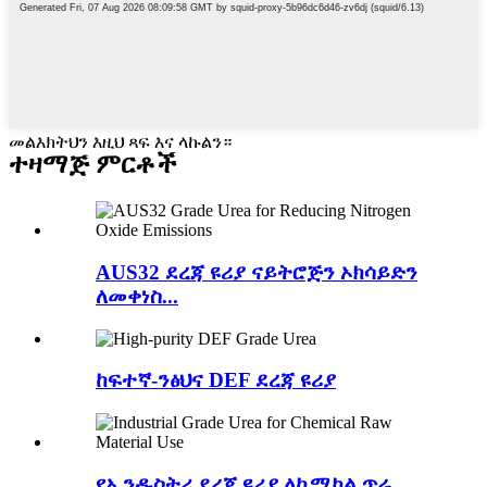
መልእክትህን እዚህ ጻፍ እና ላኩልን።
ተዛማጅ ምርቶች
AUS32 ደረጃ ዩሪያ ናይትሮጅን ኦክሳይድን
ለመቀነስ...
ከፍተኛ-ንፅህና DEF ደረጃ ዩሪያ
የኢንዱስትሪ ደረጃ ዩሪያ ለኬሚካል ጥሬ