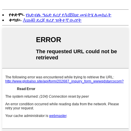
የቀድሞ፡-
የአድብሉ ግሬድ ዩሪያ የAdBlue መፍትሄ ለመስራት
ቀጣይ፡-
Aus40 ደረጃ ዩሪያ ዝቅተኛ ቡሪየት