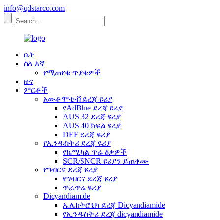
info@qdstarco.com
ቤት
ስለ እኛ
የሚጠየቁ ጥያቄዎች
ዜና
ምርቶች
አውቶሞቲቭ ደረጃ ዩሪያ
የAdBlue ደረጃ ዩሪያ
AUS 32 ደረጃ ዩሪያ
AUS 40 ክፍል ዩሪያ
DEF ደረጃ ዩሪያ
የኢንዱስትሪ ደረጃ ዩሪያ
የኬሚካል ጥሬ ዕቃዎች
SCR/SNCR ዩሪያን ይጠቀሙ
የግብርና ደረጃ ዩሪያ
የግብርና ደረጃ ዩሪያ
ጥራጥሬ ዩሪያ
Dicyandiamide
ኤሌክትሮኒክ ደረጃ Dicyandiamide
የኢንዱስትሪ ደረጃ dicyandiamide