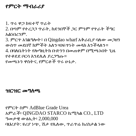
የምርት ማብራሪያ
1. ጥሩ ዋጋ ከፍተኛ ጥራት
2. በጣም የተረጋጋ ጥራት, ከደንበኞች ጋር ምንም የጥራት ችግር
አልነበረንም.
3. ምርጥ አገልግሎት፣ በ Qingdao wharf አቅራቢያ ባለው መጋዘን
ውስጥ መደበኛ ክምችት አለን።በፍጥነት መላክ እንችላለን።
4. በባለቤትነት የሎግዚትክ ቡድንን በመጠቀም በሚጫኑበት ጊዜ
የተቀደደ ቦርሳ እንደሌለ ያረጋግጡ።
የመጫኑን ዋስትና, የምርቶች ጥሩ ሁኔታ.
ዝርዝር መግለጫ
የምርት ስም፡ AdBlue Grade Urea
አምራች፡ QINGDAO STARCO ኬሚካል CO., LTD
ዓመታዊ ውፅኢት፡ 2,000,000
ባህሪያት: ዩሪያ ነጭ, ሽታ የሌለው, ጥራጥሬ ክሪስታል ነው