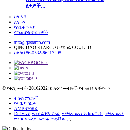
ዕቃዎች...
ስለ እኛ
አግኙን
የስኬት ጉዳይ
የሚጠየቁ ጥያቄዎች
info@qdstarco.com
QINGDAO STARCO ኬሚካል CO., LTD
ስልክ፡+86-0532-86217298
© የቅጂ መብት 20102022: ሁሉም መብቶች የተጠበቁ ናቸው.
>
ትኩስ ምርቶች
የጣቢያ ካርታ
AMP ሞባይል
Def ዩሪያ
,
ዩሪያ 46% ፕሪል
,
የቻይና ዩሪያ ኤክስፖርት
,
ቻይና ዩሪያ
,
የግብርና ዩሪያ
,
አውቶሞቲቭ ዩሪያ
,