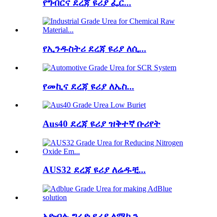
የግብርና ደረጃ ዩሪያ ፌር...
የኢንዱስትሪ ደረጃ ዩሪያ ለሲ...
የመኪና ደረጃ ዩሪያ ለኤስ...
Aus40 ደረጃ ዩሪያ ዝቅተኛ ቡሪየት
AUS32 ደረጃ ዩሪያ ለሬዱቺ...
አድብሉ ግሬድ ዩሪያ ለማኪን...