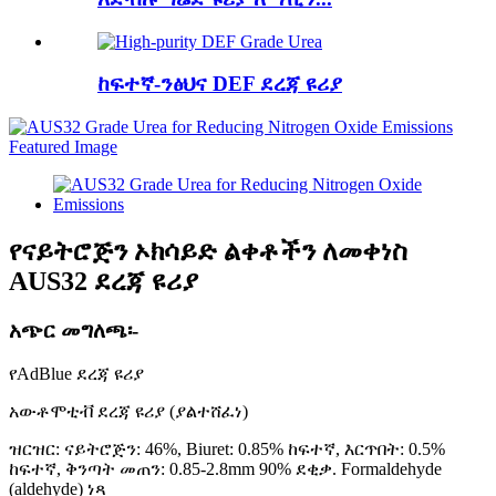
ከፍተኛ-ንፅህና DEF ደረጃ ዩሪያ
የናይትሮጅን ኦክሳይድ ልቀቶችን ለመቀነስ
AUS32 ደረጃ ዩሪያ
አጭር መግለጫ፡-
የAdBlue ደረጃ ዩሪያ
አውቶሞቲቭ ደረጃ ዩሪያ (ያልተሸፈነ)
ዝርዝር: ናይትሮጅን: 46%, Biuret: 0.85% ከፍተኛ, እርጥበት: 0.5%
ከፍተኛ, ቅንጣት መጠን: 0.85-2.8mm 90% ደቂቃ. Formaldehyde
(aldehyde) ነጻ