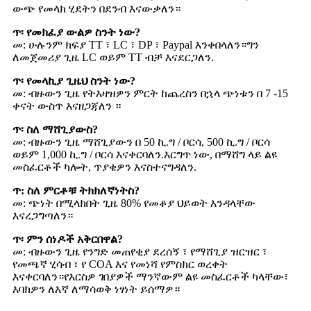
ውጭ የመላክ ሂደትን በደንብ እናውቃለን።
ጥ፡ የመክፈያ ውልዎ ስንት ነው?
መ: ሁሉንም ክፍያ TT ፣ LC ፣ DP ፣ Paypal እንቀበላለን።ግን
ለመጀመሪያ ጊዜ LC ወይም TT ብቻ እናደርጋለን.
ጥ፡ የመላኪያ ጊዜህ ስንት ነው?
መ: ብዙውን ጊዜ የትእዛዝዎን ምርት ከጨረስን በኋላ ጭነቱን በ 7 -15
ቀናት ውስጥ እናዘጋጃለን ።
ጥ፡ ስለ ማሸጊያውስ?
መ: ብዙውን ጊዜ ማሸጊያውን በ 50 ኪ.ግ / ቦርሳ, 500 ኪ.ግ / ቦርሳ
ወይም 1,000 ኪ.ግ / ቦርሳ እናቀርባለን.እርግጥ ነው, በማሸግ ላይ ልዩ
መስፈርቶች ካሎት, ጥያቄዎን እናስተናግዳለን.
ጥ: ስለ ምርቶቹ ትክክለኛነትስ?
መ: ጭነት በሚላክበት ጊዜ 80% የመቆያ ህይወት እንዳላቸው
እናረጋግጣለን።
ጥ፡ ምን ሰነዶች አቅርበዋል?
መ: ብዙውን ጊዜ የንግድ መጠየቂያ ደረሰኝ ፣ የማሸጊያ ዝርዝር ፣
የመጫኛ ሂሳብ ፣ የ COA እና የመነሻ የምስክር ወረቀት
እናቀርባለን።የእርስዎ ገበያዎች ማንኛውም ልዩ መስፈርቶች ካላቸው፣
እባክዎን ለእኛ ለማሳወቅ ነፃነት ይሰማዎ።