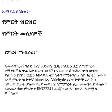
ኢሜይል ይላኩልን።
የምርት ዝርዝር
የምርት መለያዎች
የምርት ማብራሪያ
አውቶሞቲቭ ግሬድ ዩሪያ አድብሉ (DEF/AUS 32) ለማምረት
የሚያስችል ጥሬ እቃ ሲሆን ይህም በናፍታ ተሽከርካሪ ጭስ ውስጥ
ያለውን የናይትሮጅን ኦክሳይድ ብክለትን የሚቀንስ ፈሳሽ አይነት ነው።
የእኛ ምርት ዝቅተኛ biuret እና Aldehyde ነፃ ጥቅሞች አሉት ፣
ከፍተኛ ጥራት ያለው ዩሪያ መፍትሄ ለማምረት ሊጠቀሙበት ይችላሉ ፣
የመጨረሻው ምርት የ ISO22241 ደረጃን ሙሉ በሙሉ ሊያሟላ
ይችላል።