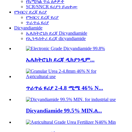
የኬሚካል ጥሬ ዕቃዎች
SCR/SNCR ዩሪያን ይጠቀሙ
የግብርና ደረጃ ዩሪያ
የግብርና ደረጃ ዩሪያ
ጥራጥሬ ዩሪያ
Dicyandiamide
ኤሌክትሮኒክ ደረጃ Dicyandiamide
የኢንዱስትሪ ደረጃ dicyandiamide
ኤሌክትሮኒክ ደረጃ ዲክያንዲም...
ጥራጥሬ ዩሪያ 2-4.8 ሚሜ 46% N...
Dicyandiamide 99.5% MIN.ለ...