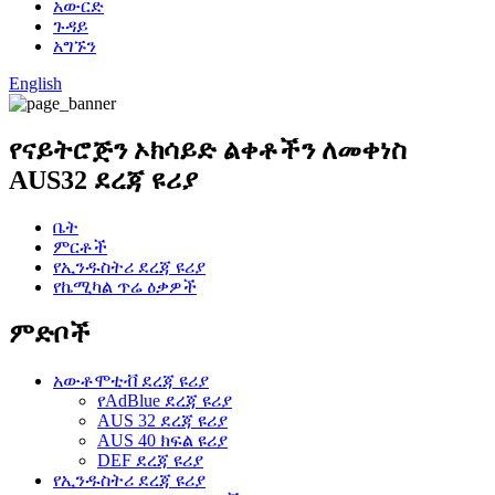
አውርድ
ጉዳይ
አግኙን
English
የናይትሮጅን ኦክሳይድ ልቀቶችን ለመቀነስ
AUS32 ደረጃ ዩሪያ
ቤት
ምርቶች
የኢንዱስትሪ ደረጃ ዩሪያ
የኬሚካል ጥሬ ዕቃዎች
ምድቦች
አውቶሞቲቭ ደረጃ ዩሪያ
የAdBlue ደረጃ ዩሪያ
AUS 32 ደረጃ ዩሪያ
AUS 40 ክፍል ዩሪያ
DEF ደረጃ ዩሪያ
የኢንዱስትሪ ደረጃ ዩሪያ